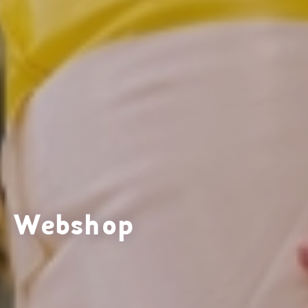
Webshop