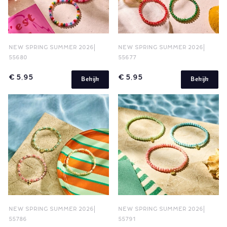
NEW SPRING SUMMER 2026
NEW SPRING SUMMER 2026
55680
55677
€ 5,95
€ 5,95
Bekijk
Bekijk
NEW SPRING SUMMER 2026
NEW SPRING SUMMER 2026
55786
55791