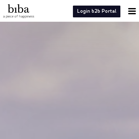
Login b2b Portal