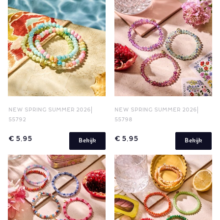
NEW SPRING SUMMER 2026
NEW SPRING SUMMER 2026
55792
55798
€ 5,95
€ 5,95
Bekijk
Bekijk