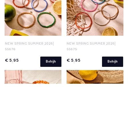
NEW SPRING SUMMER 2026
NEW SPRING SUMMER 2026
55676
55675
€ 5,95
€ 5,95
Bekijk
Bekijk