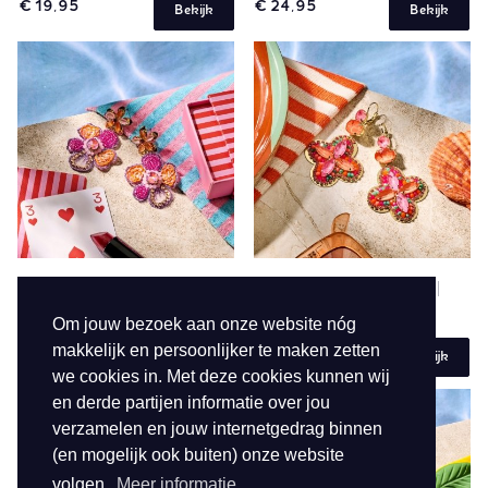
€ 19,95
€ 24,95
Bekijk
Bekijk
NEW SPRING SUMMER 2026
NEW SPRING SUMMER 2026
84853
84855
Om jouw bezoek aan onze website nóg
makkelijk en persoonlijker te maken zetten
€ 29,95
€ 29,95
Bekijk
Bekijk
we cookies in. Met deze cookies kunnen wij
en derde partijen informatie over jou
verzamelen en jouw internetgedrag binnen
(en mogelijk ook buiten) onze website
volgen.
Meer informatie