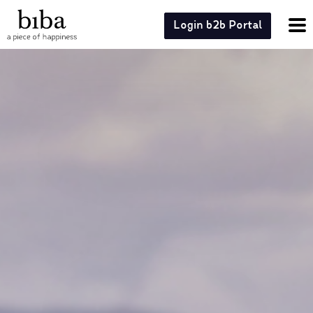
Login b2b Portal