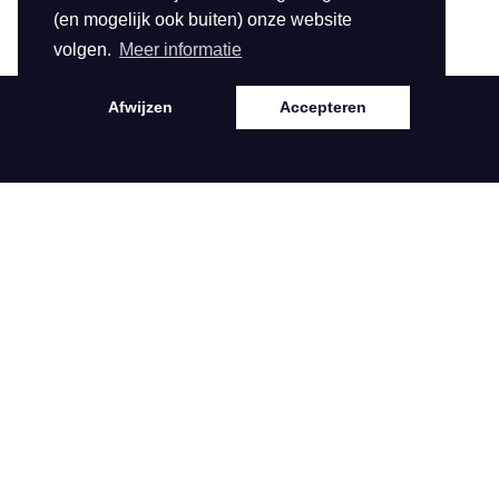
(en mogelijk ook buiten) onze website
volgen.
Meer informatie
Afwijzen
Accepteren
Contact
Service
Hofdwarsweg 42
Samenwerking
6161 DD Geleen
Contact
T
0031882422001
E
klantenservice@biba.nl
KVK: 140.61.328
BTW: NL81.38.92.
296.B01