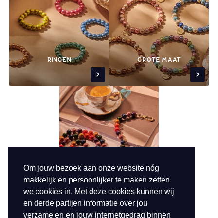
RINGEN
GROTE MAAT
Om jouw bezoek aan onze website nóg
makkelijk en persoonlijker te maken zetten
we cookies in. Met deze cookies kunnen wij
TELEFOONKOORDEN
en derde partijen informatie over jou
verzamelen en jouw internetgedrag binnen