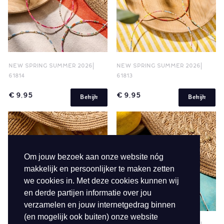
NEW SPRING SUMMER 2026
NEW SPRING SUMMER 2026
61814
61813
€ 9,95
€ 9,95
Bekijk
Bekijk
Om jouw bezoek aan onze website nóg
makkelijk en persoonlijker te maken zetten
we cookies in. Met deze cookies kunnen wij
en derde partijen informatie over jou
verzamelen en jouw internetgedrag binnen
(en mogelijk ook buiten) onze website