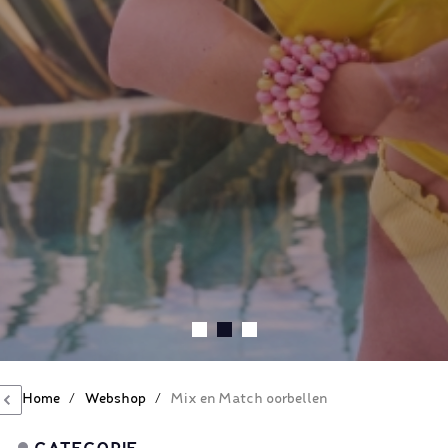
Home
/
Webshop
/
Mix en Match oorbellen