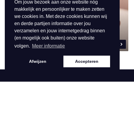
Om jouw bezoek aan onze website nóg
makkelijk en persoonlijker te maken zetten
we cookies in. Met deze cookies kunnen wij
en derde partijen informatie over jou
verzamelen en jouw internetgedrag binnen
CREOLEN
HANGERS
(en mogelijk ook buiten) onze website
volgen.
Meer informatie
Afwijzen
Accepteren
Contact
Service
Hofdwarsweg 42
Samenwerking
6161 DD Geleen
Contact
T
0031882422001
E
klantenservice@biba.nl