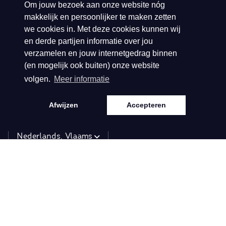
Om jouw bezoek aan onze website nóg
makkelijk en persoonlijker te maken zetten
KVK: 140.61.328
we cookies in. Met deze cookies kunnen wij
BTW: NL81.38.92.
en derde partijen informatie over jou
verzamelen en jouw internetgedrag binnen
296.B01
(en mogelijk ook buiten) onze website
volgen.
Meer informatie
Afwijzen
Accepteren
Taal
Nederlands, Vlaams
Informatie
Collecties
Over ons
Spring/Summer 2026
Retailers
Herfst/Winter 2025
Disclaimer
Spring/Summer 2025