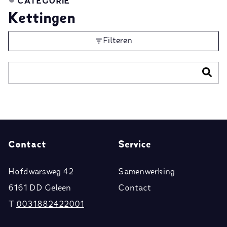
CATEGORIE
Kettingen
Filteren
Contact
Service
Hofdwarsweg 42
Samenwerking
6161 DD Geleen
Contact
T
0031882422001
E
klantenservice@biba.nl