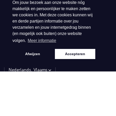
Om jouw bezoek aan onze website nóg
makkelijk en persoonlijker te maken zetten
KVK: 140.61.328
we cookies in. Met deze cookies kunnen wij
BTW: NL81.38.92.
en derde partijen informatie over jou
verzamelen en jouw internetgedrag binnen
296.B01
(en mogelijk ook buiten) onze website
volgen.
Meer informatie
Afwijzen
Accepteren
Taal
Nederlands, Vlaams
Informatie
Collecties
Over ons
Spring/Summer 2026
Retailers
Herfst/Winter 2025
Disclaimer
Spring/Summer 2025