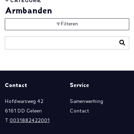
CATEGORIE
Armbanden
Filteren
Contact
Service
Hofdwarsweg 42
Samenwerking
6161 DD Geleen
Contact
T
0031882422001
E
klantenservice@biba.nl