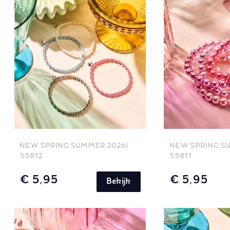
NEW SPRING SUMMER 2026
NEW SPRING S
55812
55811
€ 5,95
€ 5,95
Bekijk