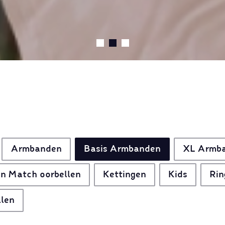
Armbanden
Basis Armbanden
XL Armb
n Match oorbellen
Kettingen
Kids
Rin
llen