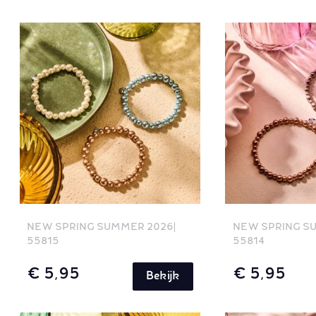
NEW SPRING SUMMER 2026
NEW SPRING S
55815
55814
€ 5,95
€ 5,95
Bekijk