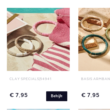
CLAY SPECIALS
54941
BASIS ARMBA
€ 7,95
€ 7,95
Bekijk