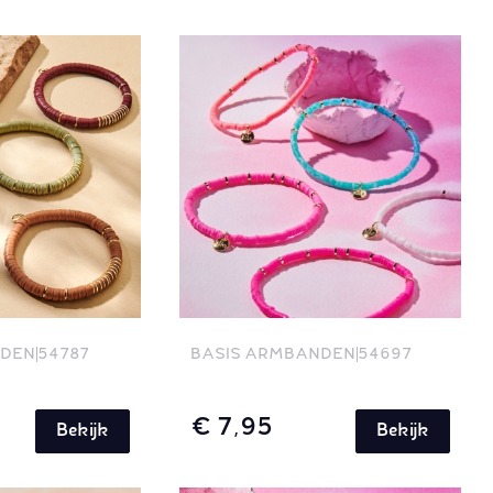
NDEN
54787
BASIS ARMBANDEN
54697
€ 7,95
Bekijk
Bekijk