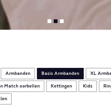
Armbanden
Basis Armbanden
XL Armb
n Match oorbellen
Kettingen
Kids
Rin
llen