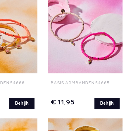
NDEN
54666
BASIS ARMBANDEN
54665
€ 11,95
Bekijk
Bekijk