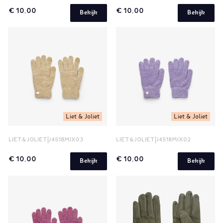
€ 10,00
€ 10,00
Bekijk
Bekijk
Liet & Joliet
Liet & Joliet
LIET&JOLIET
J4518MIX03
LIET&JOLIET
J4518MIX02
€ 10,00
€ 10,00
Bekijk
Bekijk