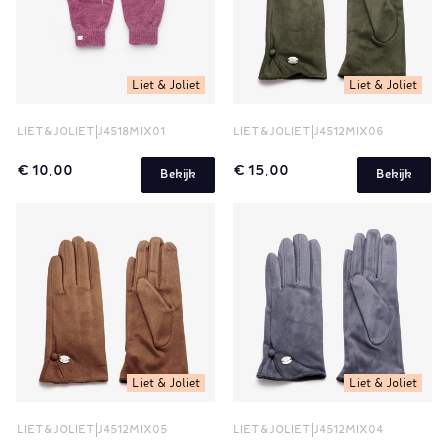
Liet & Joliet
Liet & Joliet
LIET&JOLIET
J4518MIX01
LIET&JOLIET
J4512MIX06
€ 10,00
€ 15,00
Bekijk
Bekijk
Liet & Joliet
Liet & Joliet
LIET&JOLIET
J4512MIX05
LIET&JOLIET
J4512MIX04