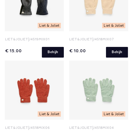
Liet & Joliet
Liet & Joliet
LIET&JOLIET
J4519MIX01
LIET&JOLIET
J4518MIX07
€ 15,00
€ 10,00
Bekijk
Bekijk
Liet & Joliet
Liet & Joliet
LIET&JOLIET
J4518MIX06
LIET&JOLIET
J4518MIX04