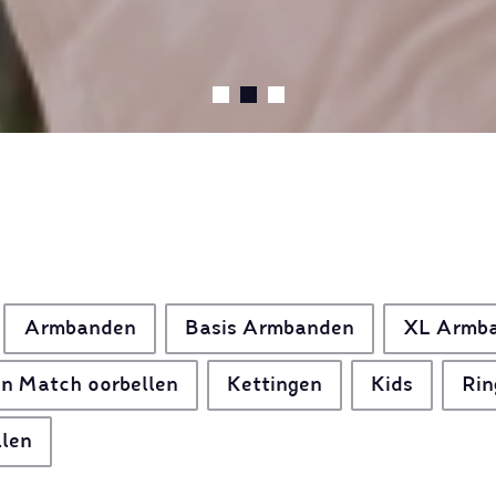
Armbanden
Basis Armbanden
XL Armb
n Match oorbellen
Kettingen
Kids
Rin
llen