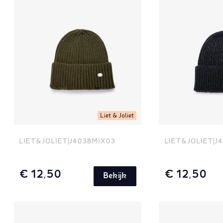
Liet & Joliet
LIET&JOLIET
J4038MIX03
LIET&JOLIET
J
€ 12,50
€ 12,50
Bekijk