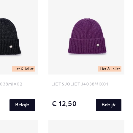
Liet & Joliet
Liet & Joliet
4038MIX02
LIET&JOLIET
J4038MIX01
€ 12,50
Bekijk
Bekijk