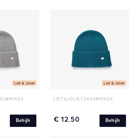
Liet & Joliet
Liet & Joliet
4038MIX05
LIET&JOLIET
J4038MIX04
€ 12,50
Bekijk
Bekijk