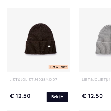
Liet & Joliet
LIET&JOLIET
J4038MIX07
LIET&JOLIET
J
€ 12,50
€ 12,50
Bekijk