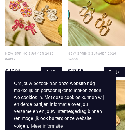
NEW SPRING SUMMER 2026
NEW SPRING SUMMER 2026
84892
84850
€ 17,95
€ 17,95
Bekijk
Bekijk
Om jouw bezoek aan onze website nóg
makkelijk en persoonlijker te maken zetten
we cookies in. Met deze cookies kunnen wij
en derde partijen informatie over jou
verzamelen en jouw internetgedrag binnen
(en mogelijk ook buiten) onze website
volgen.
Meer informatie