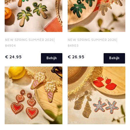
NEW SPRING SUMMER 2026
NEW SPRING SUMMER 2026
84904
84903
€ 24,95
€ 26,95
Bekijk
Bekijk