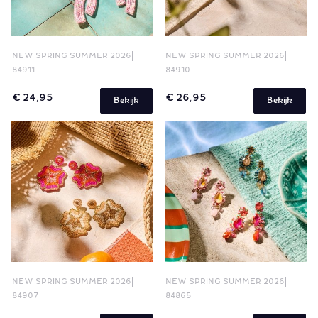
NEW SPRING SUMMER 2026
NEW SPRING SUMMER 2026
84911
84910
€ 24,95
€ 26,95
Bekijk
Bekijk
NEW SPRING SUMMER 2026
NEW SPRING SUMMER 2026
84907
84865