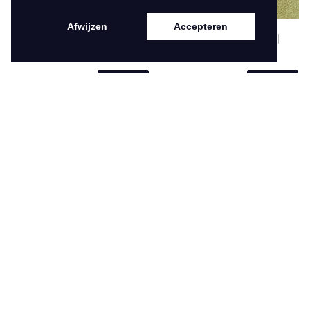
Afwijzen
Accepteren
NEW SPRING SUMMER 2026
NEW SPRING SUMMER 2026
84848
84847
€ 21,95
€ 22,95
Bekijk
Bekijk
NEW SPRING SUMMER 2026
NEW SPRING SUMMER 2026
84891
84890
€ 17,95
€ 17,95
Bekijk
Bekijk