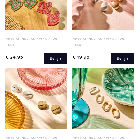
NEW SPRING SUMMER 2026
NEW SPRING SUMMER 2026
84895
84843
€ 24,95
€ 19,95
Bekijk
Bekijk
NEW SPRING SUMMER 2026
NEW SPRING SUMMER 2026