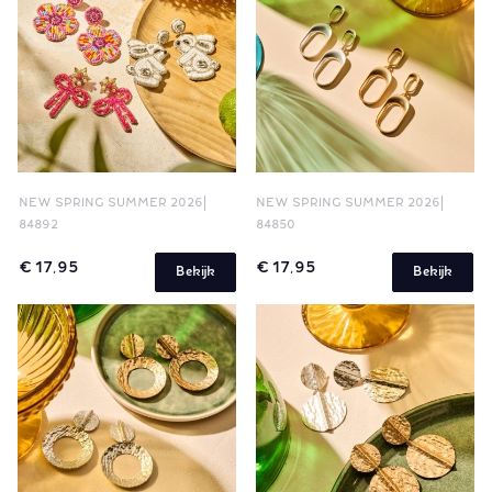
NEW SPRING SUMMER 2026
NEW SPRING SUMMER 2026
84892
84850
€ 17,95
€ 17,95
Bekijk
Bekijk