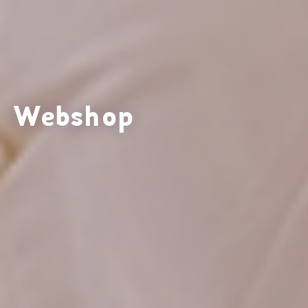
Webshop