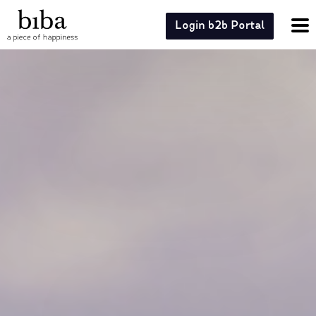
Login b2b Portal