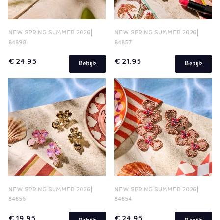
NEW SPRING SUMMER 2026
NEW SPRING SUMMER 2026
84898
84857
€ 24,95
€ 21,95
Bekijk
Bekijk
NEW SPRING SUMMER 2026
NEW SPRING SUMMER 2026
84856
84854
€ 19,95
€ 24,95