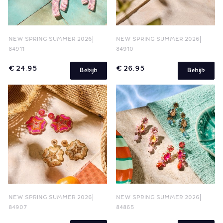
NEW SPRING SUMMER 2026
NEW SPRING SUMMER 2026
84911
84910
€ 24,95
€ 26,95
Bekijk
Bekijk
NEW SPRING SUMMER 2026
NEW SPRING SUMMER 2026
84907
84865