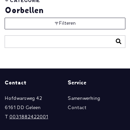
CATEGORIE
Oorbellen
Filteren
Contact
Service
Hofdwarsweg 42
Samenwerking
6161 DD Geleen
Contact
T
0031882422001
E
klantenservice@biba.nl