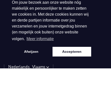
Om jouw bezoek aan onze website nóg
makkelijk en persoonlijker te maken zetten
KVK: 140.61.328
we cookies in. Met deze cookies kunnen wij
BTW: NL81.38.92.
en derde partijen informatie over jou
verzamelen en jouw internetgedrag binnen
296.B01
(en mogelijk ook buiten) onze website
volgen.
Meer informatie
Afwijzen
Accepteren
Taal
Nederlands, Vlaams
Informatie
Collecties
Over ons
Spring/Summer 2026
Retailers
Herfst/Winter 2025
Disclaimer
Spring/Summer 2025