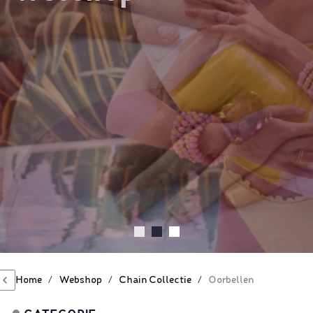
Home
/
Webshop
/
Chain Collectie
/
Oorbellen