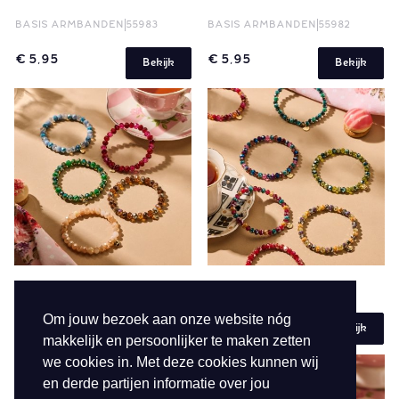
BASIS ARMBANDEN
55983
BASIS ARMBANDEN
55982
€ 5,95
€ 5,95
Bekijk
Bekijk
BASIS ARMBANDEN
55981
BASIS ARMBANDEN
55980
Om jouw bezoek aan onze website nóg
€ 5,95
€ 5,95
Bekijk
Bekijk
makkelijk en persoonlijker te maken zetten
we cookies in. Met deze cookies kunnen wij
en derde partijen informatie over jou