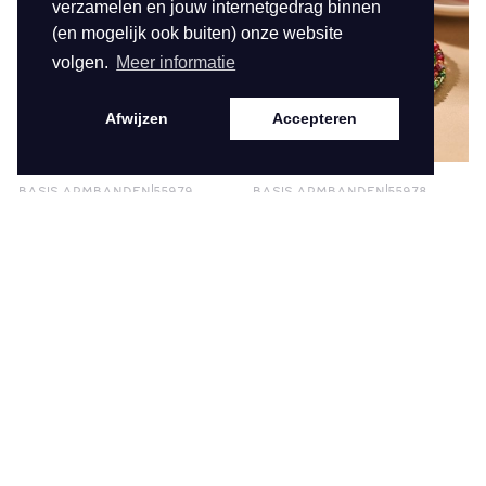
verzamelen en jouw internetgedrag binnen
(en mogelijk ook buiten) onze website
volgen.
Meer informatie
Afwijzen
Accepteren
BASIS ARMBANDEN
55979
BASIS ARMBANDEN
55978
€ 5,95
€ 5,95
Bekijk
Bekijk
1 van 1
Contact
Service
Hofdwarsweg 42
Samenwerking
6161 DD Geleen
Contact