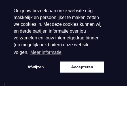
E
klantenservice@biba.nl
Om jouw bezoek aan onze website nóg
makkelijk en persoonlijker te maken zetten
we cookies in. Met deze cookies kunnen wij
KVK: 140.61.328
en derde partijen informatie over jou
BTW: NL81.38.92.
verzamelen en jouw internetgedrag binnen
296.B01
(en mogelijk ook buiten) onze website
volgen.
Meer informatie
Afwijzen
Accepteren
Taal
Nederlands, Vlaams
Informatie
Collecties
Over ons
Spring/Summer 2026