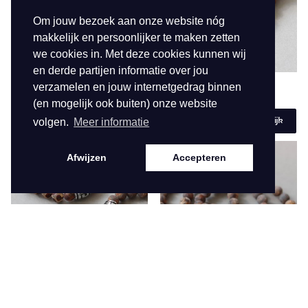
Om jouw bezoek aan onze website nóg
makkelijk en persoonlijker te maken zetten
we cookies in. Met deze cookies kunnen wij
en derde partijen informatie over jou
verzamelen en jouw internetgedrag binnen
ARMBANDEN
52915
ARMBANDEN
52914
(en mogelijk ook buiten) onze website
€ 17,95
€ 17,95
volgen.
Meer informatie
Bekijk
Bekijk
Afwijzen
Accepteren
ARMBANDEN
52913
ARMBANDEN
52912