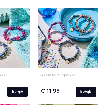
5779
ARMBANDEN
55778
€ 11,95
Bekijk
Bekijk