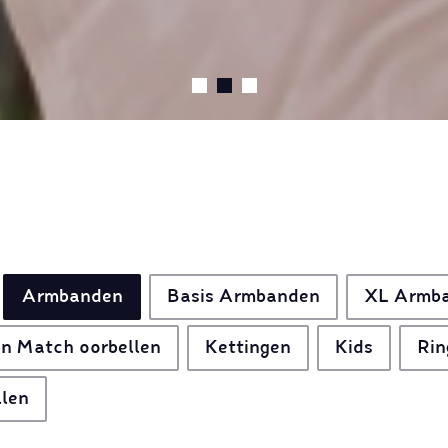
Armbanden
Basis Armbanden
XL Armb
n Match oorbellen
Kettingen
Kids
Rin
llen