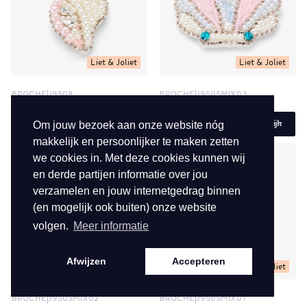
Liet & Joliet
Liet & Joliet
BROCHE
J9508
BROCHE
J9505MIX03
€ 8,95
€ 11,95
Om jouw bezoek aan onze website nóg
Bekijk
Bekijk
makkelijk en persoonlijker te maken zetten
we cookies in. Met deze cookies kunnen wij
en derde partijen informatie over jou
verzamelen en jouw internetgedrag binnen
(en mogelijk ook buiten) onze website
volgen.
Meer informatie
Afwijzen
Accepteren
Liet & Joliet
Liet & Joliet
BROCHE
J9505MIX02
BROCHE
J9505MIX01