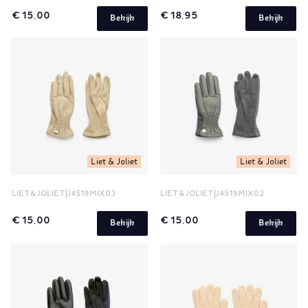
€ 15,00
€ 18,95
Bekijk
Bekijk
Liet & Joliet
Liet & Joliet
LIET&JOLIET
J4519MIX03
LIET&JOLIET
J4519MIX02
€ 15,00
€ 15,00
Bekijk
Bekijk