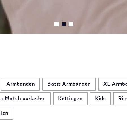
Armbanden
Basis Armbanden
XL Armb
n Match oorbellen
Kettingen
Kids
Rin
llen