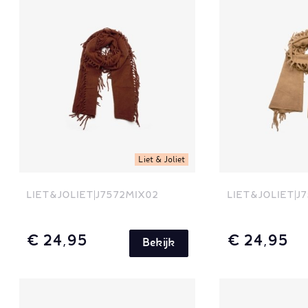
Liet & Joliet
LIET&JOLIET
J7572MIX02
LIET&JOLIET
J7
€ 24,95
€ 24,95
Bekijk