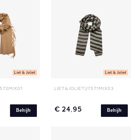
Liet & Joliet
Liet & Joliet
572MIX01
LIET&JOLIET
J7571MIX03
€ 24,95
Bekijk
Bekijk