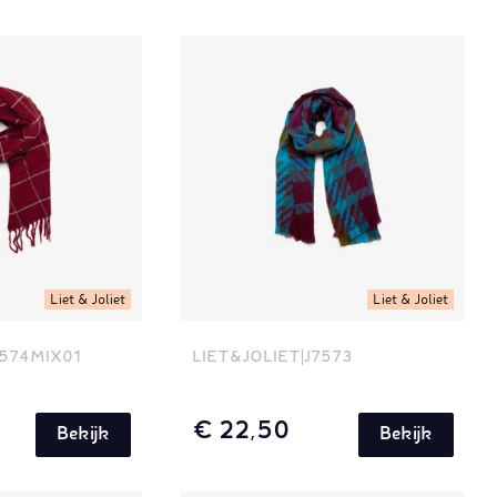
Liet & Joliet
Liet & Joliet
574MIX01
LIET&JOLIET
J7573
€ 22,50
Bekijk
Bekijk