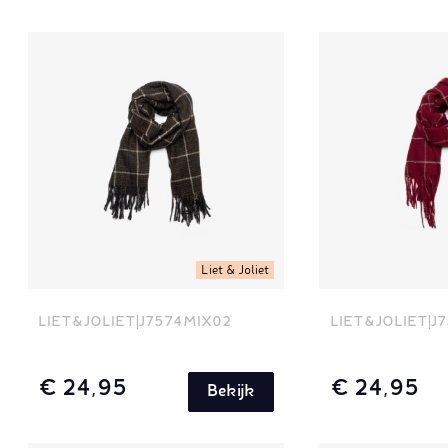
Liet & Joliet
LIET&JOLIET
J7574MIX02
LIET&JOLIET
J7
€ 24,95
€ 24,95
Bekijk