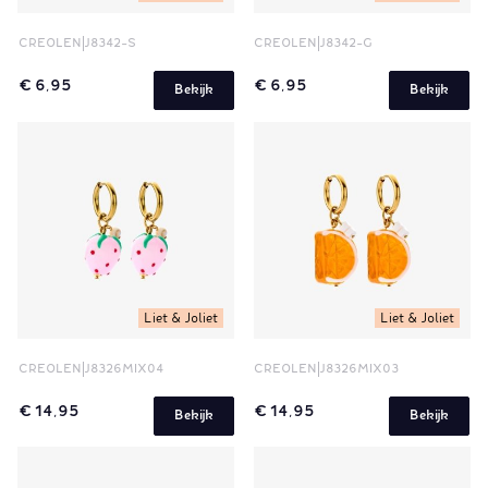
CREOLEN
J8342-S
CREOLEN
J8342-G
€ 6,95
€ 6,95
Bekijk
Bekijk
Liet & Joliet
Liet & Joliet
CREOLEN
J8326MIX04
CREOLEN
J8326MIX03
€ 14,95
€ 14,95
Bekijk
Bekijk