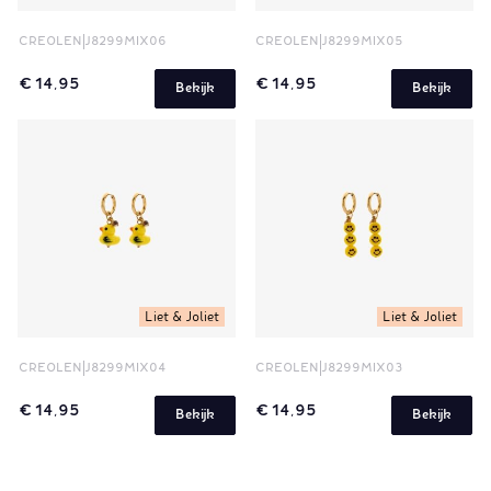
CREOLEN
J8299MIX06
CREOLEN
J8299MIX05
€ 14,95
€ 14,95
Bekijk
Bekijk
Liet & Joliet
Liet & Joliet
CREOLEN
J8299MIX04
CREOLEN
J8299MIX03
€ 14,95
€ 14,95
Bekijk
Bekijk