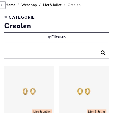
Home
/
Webshop
/
Liet&Joliet
/
Creolen
CATEGORIE
Creolen
Filteren
Liet & Joliet
Liet & Joliet