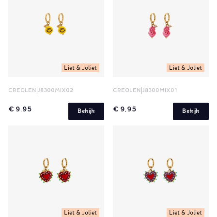
Liet & Joliet
Liet & Joliet
CREOLEN
J8300MIX02
CREOLEN
J8300MIX01
€ 9,95
€ 9,95
Bekijk
Bekijk
Liet & Joliet
Liet & Joliet