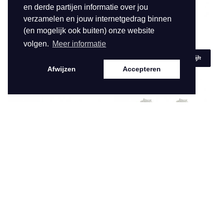
en derde partijen informatie over jou
verzamelen en jouw internetgedrag binnen
(en mogelijk ook buiten) onze website
JUST HOLLAND
JH-5020
JUST HOLLAND
JH-5019
volgen.
Meer informatie
€ 79,95
€ 79,95
Bekijk
Bekijk
Afwijzen
Accepteren
JUST HOLLAND
JH-5013
JUST HOLLAND
JH-5006
€ 79,95
€ 79,95
Bekijk
Bekijk