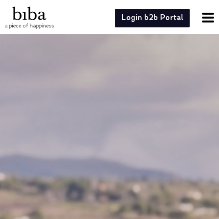
Login b2b Portal