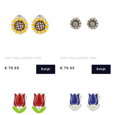
JUST HOLLAND
JH-5155
JUST HOLLAND
JH-5154
€ 79,95
€ 79,95
Bekijk
Bekijk