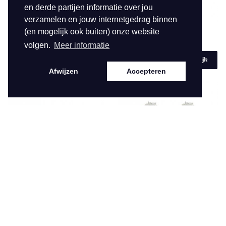
en derde partijen informatie over jou
verzamelen en jouw internetgedrag binnen
(en mogelijk ook buiten) onze website
JUST HOLLAND
JH-5020
JUST HOLLAND
JH-5019
volgen.
Meer informatie
€ 79,95
€ 79,95
Bekijk
Bekijk
Afwijzen
Accepteren
JUST HOLLAND
JH-5013
JUST HOLLAND
JH-5006
€ 79,95
€ 79,95
Bekijk
Bekijk