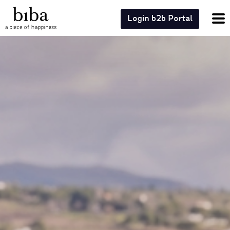
Login b2b Portal