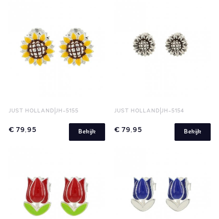
JUST HOLLAND
JH-5155
JUST HOLLAND
JH-5154
€ 79,95
€ 79,95
Bekijk
Bekijk