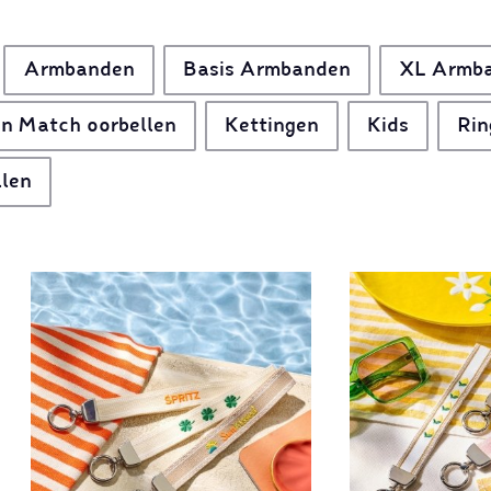
Armbanden
Basis Armbanden
XL Armb
n Match oorbellen
Kettingen
Kids
Rin
llen