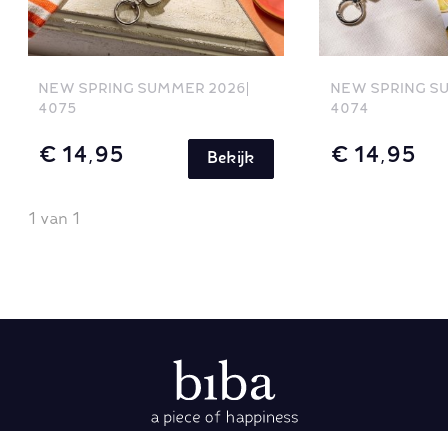
NEW SPRING SUMMER 2026
NEW SPRING S
4075
4074
€ 14,95
€ 14,95
Bekijk
1 van 1