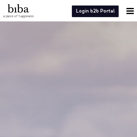
Login b2b Portal