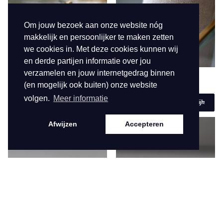
Om jouw bezoek aan onze website nóg
makkelijk en persoonlijker te maken zetten
we cookies in. Met deze cookies kunnen wij
en derde partijen informatie over jou
verzamelen en jouw internetgedrag binnen
BASIS OORBELLEN
81292
BASIS OORBELLEN
8924
(en mogelijk ook buiten) onze website
volgen.
Meer informatie
€ 6,95
€ 6,95
Bekijk
Bekijk
Afwijzen
Accepteren