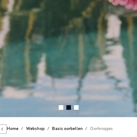
Home
/
Webshop
/
Basis oorbellen
/
Oorknopjes