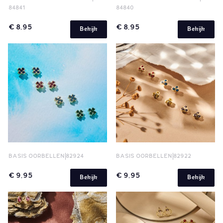
84841
84840
€ 8,95
€ 8,95
Bekijk
Bekijk
BASIS OORBELLEN
82924
BASIS OORBELLEN
82922
€ 9,95
€ 9,95
Bekijk
Bekijk