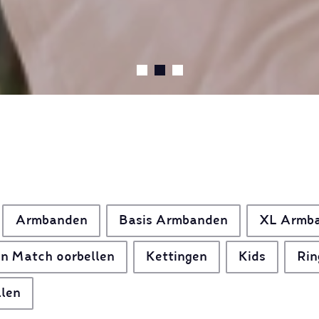
Armbanden
Basis Armbanden
XL Armb
n Match oorbellen
Kettingen
Kids
Rin
llen