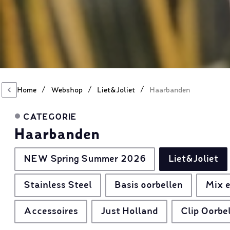
/
/
/
Home
Webshop
Liet&Joliet
Haarbanden
CATEGORIE
Haarbanden
NEW Spring Summer 2026
Liet&Joliet
Stainless Steel
Basis oorbellen
Mix e
Accessoires
Just Holland
Clip Oorbe