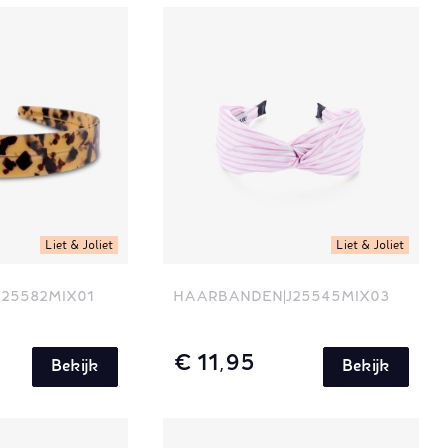
Liet & Joliet
Liet & Joliet
J25582MIX01
HAARBANDEN
J25545MIX03
€ 11,95
Bekijk
Bekijk