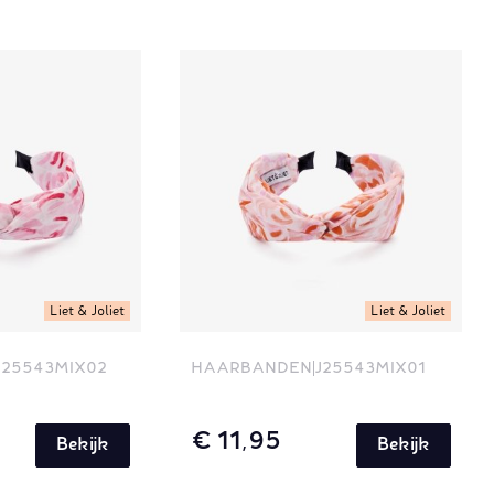
Liet & Joliet
Liet & Joliet
J25543MIX02
HAARBANDEN
J25543MIX01
€ 11,95
Bekijk
Bekijk