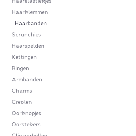
Haarelastiekjes
Haarklemmen
Haarbanden
Scrunchies
Haarspelden
Kettingen
Ringen
Armbanden
Charms
Creolen
Oorknopjes
Oorstekers
Clip oorbellen