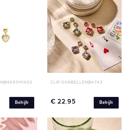
EN
84695MIX02
CLIP OORBELLEN
84743
€ 22,95
Bekijk
Bekijk