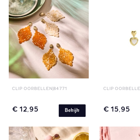
CLIP OORBELLEN
84771
CLIP OORBELL
€ 12,95
€ 15,95
Bekijk