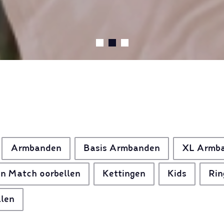
Armbanden
Basis Armbanden
XL Armb
n Match oorbellen
Kettingen
Kids
Rin
llen