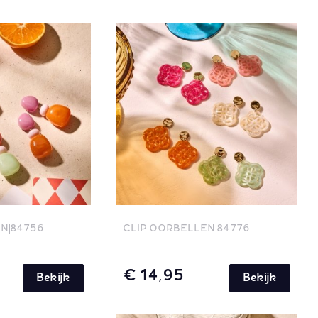
EN
84756
CLIP OORBELLEN
84776
€ 14,95
Bekijk
Bekijk