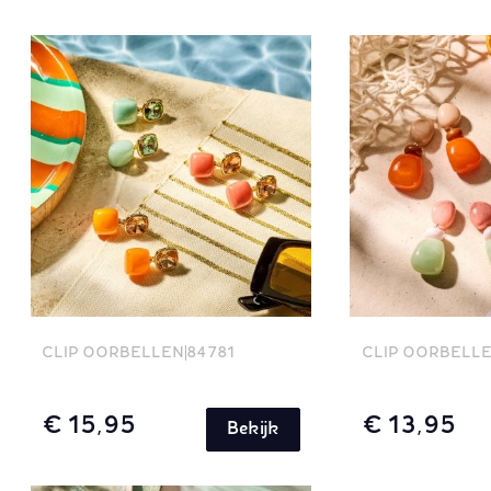
CLIP OORBELLEN
84781
CLIP OORBELL
€ 15,95
€ 13,95
Bekijk