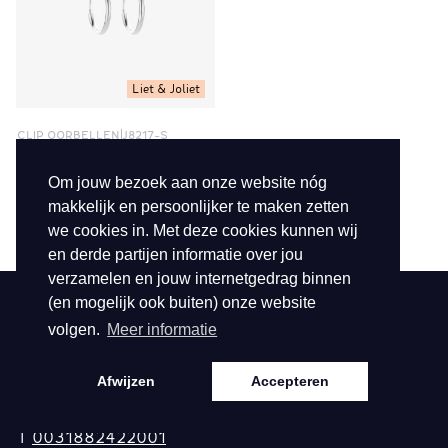
Liet & Joliet
CLIP OORBELLEN
J8217-S
€ 5,95
Bekijk
Om jouw bezoek aan onze website nóg
makkelijk en persoonlijker te maken zetten
1 van 1
we cookies in. Met deze cookies kunnen wij
en derde partijen informatie over jou
verzamelen en jouw internetgedrag binnen
(en mogelijk ook buiten) onze website
Contact
Service
volgen.
Meer informatie
Hofdwarsweg 42
Samenwerking
Afwijzen
Accepteren
6161 DD Geleen
Contact
T
0031882422001