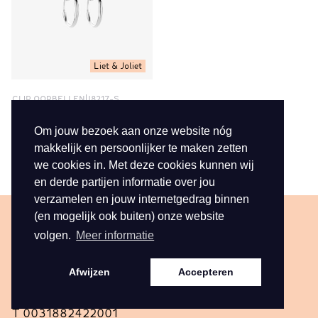
Liet & Joliet
CLIP OORBELLEN
J8217-S
€ 5,95
Om jouw bezoek aan onze website nóg
Bekijk
makkelijk en persoonlijker te maken zetten
1 van 1
we cookies in. Met deze cookies kunnen wij
en derde partijen informatie over jou
verzamelen en jouw internetgedrag binnen
(en mogelijk ook buiten) onze website
Contact
Service
volgen.
Meer informatie
Hofdwarsweg 42
Samenwerking
Afwijzen
Accepteren
6161 DD Geleen
Contact
T
0031882422001