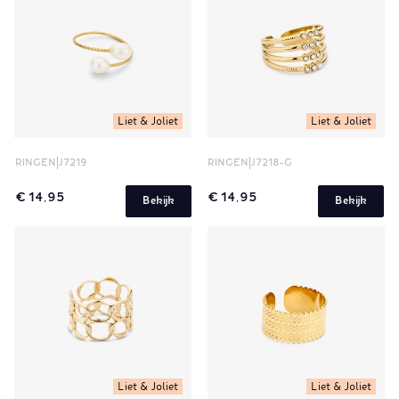
Liet & Joliet
Liet & Joliet
RINGEN
J7219
RINGEN
J7218-G
€ 14,95
€ 14,95
Bekijk
Bekijk
Liet & Joliet
Liet & Joliet