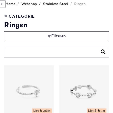
Home
/
Webshop
/
Stainless Steel
/
Ringen
CATEGORIE
Ringen
Filteren
Liet & Joliet
Liet & Joliet