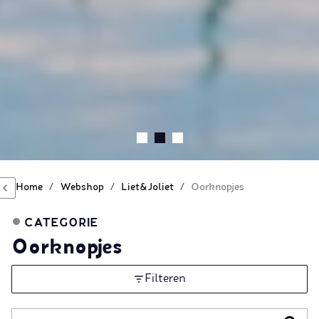
Home
/
Webshop
/
Liet&Joliet
/
Oorknopjes
CATEGORIE
Oorknopjes
Filteren