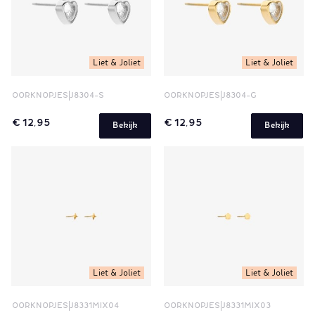
Liet & Joliet
Liet & Joliet
OORKNOPJES
J8304-S
OORKNOPJES
J8304-G
€ 12,95
€ 12,95
Bekijk
Bekijk
Liet & Joliet
Liet & Joliet
OORKNOPJES
J8331MIX04
OORKNOPJES
J8331MIX03