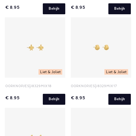
€ 8,95
€ 8,95
Bekijk
Bekijk
Liet & Joliet
Liet & Joliet
OORKNOPJES
J8329MIX18
OORKNOPJES
J8329MIX17
€ 8,95
€ 8,95
Bekijk
Bekijk