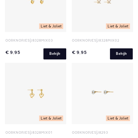
Liet & Joliet
Liet & Joliet
OORKNOPJES
J8328MIX03
OORKNOPJES
J8328MIX02
€ 9,95
€ 9,95
Bekijk
Bekijk
Liet & Joliet
Liet & Joliet
OORKNOPJES
J8328MIX01
OORKNOPJES
J8293