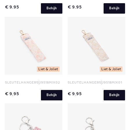
€ 9,95
€ 9,95
Bekijk
Bekijk
Liet & Joliet
Liet & Joliet
SLEUTELHANGERS
J9518MIX02
SLEUTELHANGERS
J9518MIX01
€ 9,95
€ 9,95
Bekijk
Bekijk