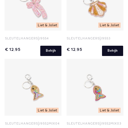
Liet & Joliet
Liet & Joliet
SLEUTELHANGERS
J9554
SLEUTELHANGERS
J9553
€ 12,95
€ 12,95
Bekijk
Bekijk
Liet & Joliet
Liet & Joliet
SLEUTELHANGERS
J9552MIX04
SLEUTELHANGERS
J9552MIX03