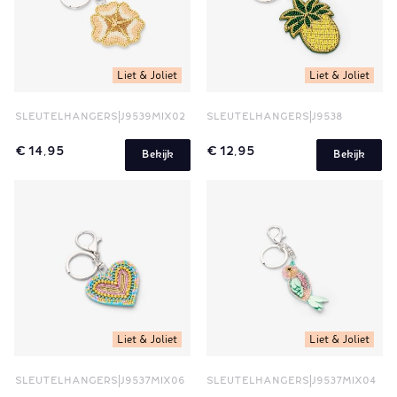
Liet & Joliet
Liet & Joliet
SLEUTELHANGERS
J9539MIX02
SLEUTELHANGERS
J9538
€ 14,95
€ 12,95
Bekijk
Bekijk
Liet & Joliet
Liet & Joliet
SLEUTELHANGERS
J9537MIX06
SLEUTELHANGERS
J9537MIX04