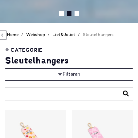
Home
/
Webshop
/
Liet&Joliet
/
Sleutelhangers
CATEGORIE
Sleutelhangers
Filteren