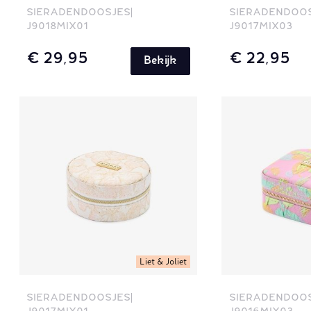
SIERADENDOOSJES
SIERADENDOO
J9018MIX01
J9017MIX03
€ 29,95
€ 22,95
Bekijk
Liet & Joliet
SIERADENDOOSJES
SIERADENDOO