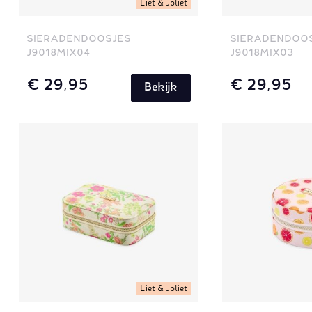
Liet & Joliet
SIERADENDOOSJES
SIERADENDOO
J9018MIX04
J9018MIX03
€ 29,95
€ 29,95
Bekijk
Liet & Joliet