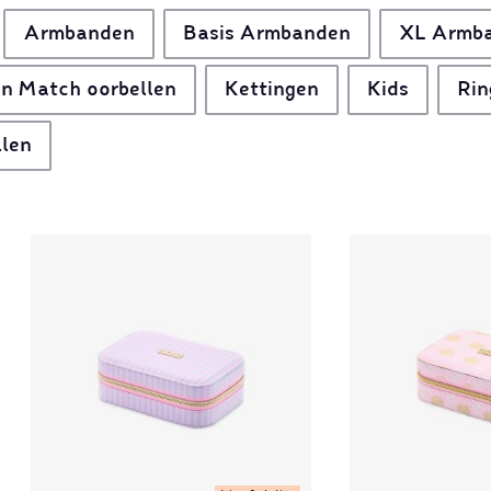
Armbanden
Basis Armbanden
XL Armb
n Match oorbellen
Kettingen
Kids
Rin
llen