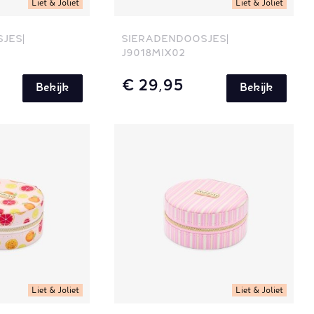
Liet & Joliet
Liet & Joliet
SJES
SIERADENDOOSJES
J9018MIX02
€ 29,95
Bekijk
Bekijk
Liet & Joliet
Liet & Joliet