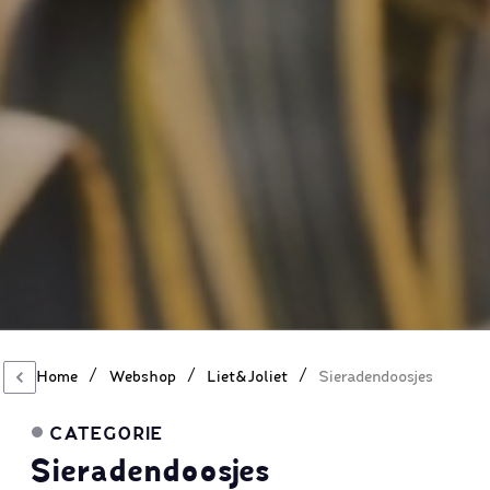
/
/
/
Home
Webshop
Liet&Joliet
Sieradendoosjes
CATEGORIE
Sieradendoosjes