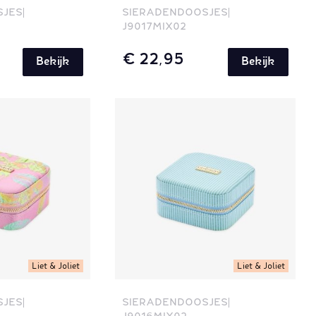
SJES
SIERADENDOOSJES
J9017MIX02
€ 22,95
Bekijk
Bekijk
Liet & Joliet
Liet & Joliet
SJES
SIERADENDOOSJES