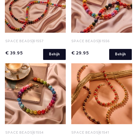
SPACE BEADS
61557
SPACE BEADS
61556
€ 39,95
€ 29,95
Bekijk
Bekijk
SPACE BEADS
61554
SPACE BEADS
61541