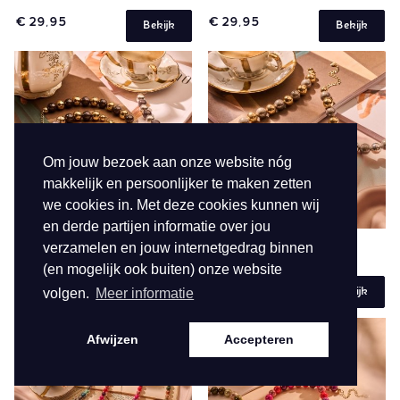
€ 29,95
€ 29,95
Bekijk
Bekijk
Om jouw bezoek aan onze website nóg
makkelijk en persoonlijker te maken zetten
we cookies in. Met deze cookies kunnen wij
en derde partijen informatie over jou
verzamelen en jouw internetgedrag binnen
SPACE BEADS
61540
SPACE BEADS
61539
(en mogelijk ook buiten) onze website
€ 29,95
€ 29,95
volgen.
Meer informatie
Bekijk
Bekijk
Afwijzen
Accepteren