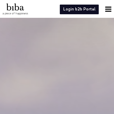
Login b2b Portal