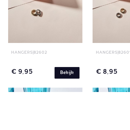
HANGERS
82602
HANGERS
8260
€ 9,95
€ 8,95
Bekijk