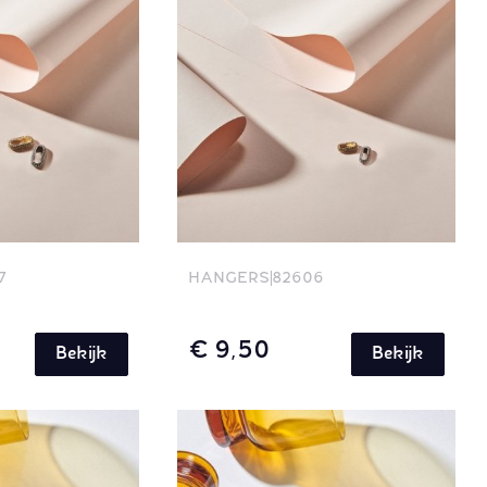
7
HANGERS
82606
€ 9,50
Bekijk
Bekijk