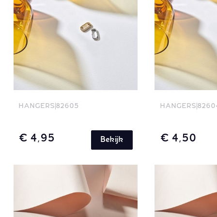
HANGERS
82605
HANGERS
8260
€ 4,95
€ 4,50
Bekijk