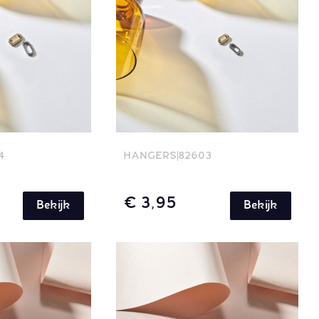
4
HANGERS
82603
€ 3,95
Bekijk
Bekijk