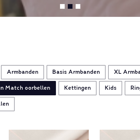
Armbanden
Basis Armbanden
XL Armb
n Match oorbellen
Kettingen
Kids
Rin
llen