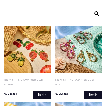
NEW SPRING SUMMER 2026
NEW SPRING SUMMER 2026
84906
84870
€ 26,95
€ 22,95
Bekijk
Bekijk