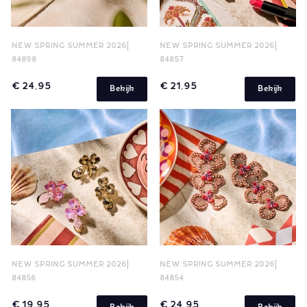
NEW SPRING SUMMER 2026
NEW SPRING SUMMER 2026
84898
84857
€ 24,95
€ 21,95
Bekijk
Bekijk
NEW SPRING SUMMER 2026
NEW SPRING SUMMER 2026
84856
84854
€ 19,95
€ 24,95