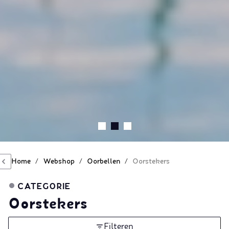
Home
/
Webshop
/
Oorbellen
/
Oorstekers
CATEGORIE
Oorstekers
Filteren