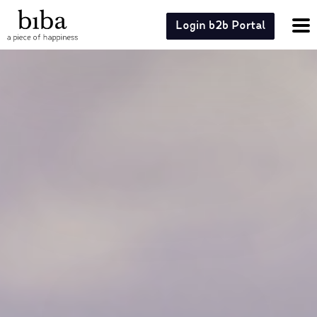
Login b2b Portal