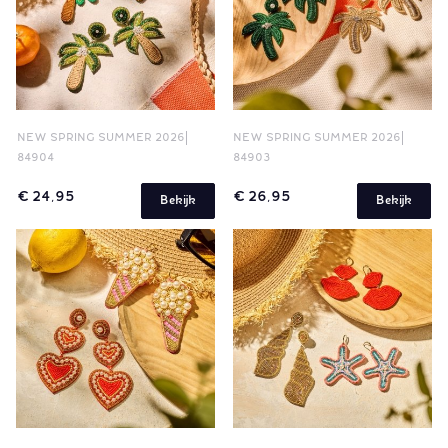
NEW SPRING SUMMER 2026
NEW SPRING SUMMER 2026
84904
84903
€ 24,95
€ 26,95
Bekijk
Bekijk