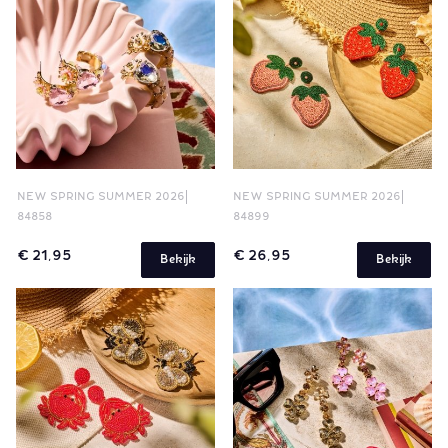
NEW SPRING SUMMER 2026
NEW SPRING SUMMER 2026
84858
84899
€ 21,95
€ 26,95
Bekijk
Bekijk