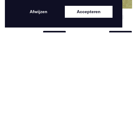
Afwijzen
Accepteren
NEW SPRING SUMMER 2026
NEW SPRING SUMMER 2026
84848
84847
€ 21,95
€ 22,95
Bekijk
Bekijk
NEW SPRING SUMMER 2026
NEW SPRING SUMMER 2026
84891
84890
€ 17,95
€ 17,95
Bekijk
Bekijk