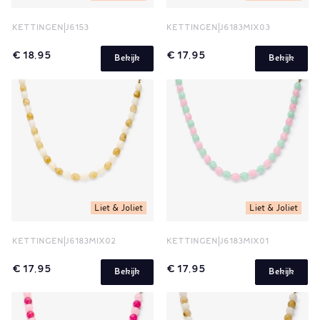
KETTINGEN
J6153
KETTINGEN
J6183MIX03
€ 18,95
€ 17,95
Bekijk
Bekijk
Liet & Joliet
Liet & Joliet
KETTINGEN
J6183MIX02
KETTINGEN
J6183MIX01
€ 17,95
€ 17,95
Bekijk
Bekijk