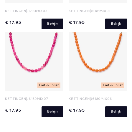
KETTINGEN
J6181MIX02
KETTINGEN
J6181MIX01
€ 17,95
€ 17,95
Bekijk
Bekijk
Liet & Joliet
Liet & Joliet
KETTINGEN
J6180MIX07
KETTINGEN
J6180MIX06
€ 17,95
€ 17,95
Bekijk
Bekijk