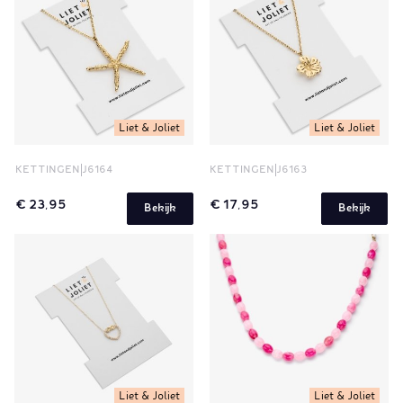
Liet & Joliet
Liet & Joliet
KETTINGEN
J6164
KETTINGEN
J6163
€ 23,95
€ 17,95
Bekijk
Bekijk
Liet & Joliet
Liet & Joliet