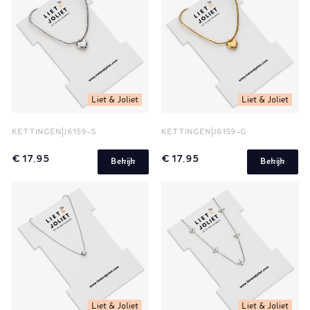
Liet & Joliet
Liet & Joliet
KETTINGEN
J6159-S
KETTINGEN
J6159-G
€ 17,95
€ 17,95
Bekijk
Bekijk
Liet & Joliet
Liet & Joliet