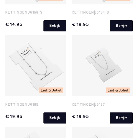
KETTINGEN
J6158-S
KETTINGEN
J6154-S
€ 14,95
€ 19,95
Bekijk
Bekijk
Liet & Joliet
Liet & Joliet
KETTINGEN
J6185
KETTINGEN
J6187
€ 19,95
€ 19,95
Bekijk
Bekijk