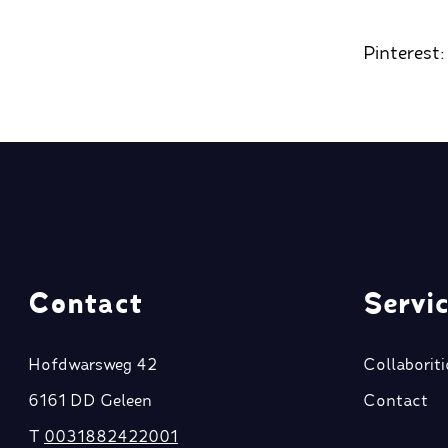
Pinterest
Contact
Servi
Hofdwarsweg 42
Collaborit
6161 DD Geleen
Contact
T
0031882422001