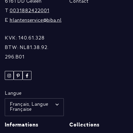
6161 DD Geleen
Contact
T
0031882422001
E
klantenservice@biba.nl
KVK: 140.61.328
BTW: NL81.38.92.
296.B01
Langue
Français, Langue
Française
Informations
Collections