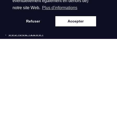
éventuellement également en dehors de)
Contact
Service
notre site Web.
Plus d'informations
Hofdwarsweg 42
Collaborition
Refuser
Accepter
6161 DD Geleen
Contact
T
0031882422001
E
klantenservice@biba.nl
KVK: 140.61.328
BTW: NL81.38.92.
296.B01
Langue
Français, Langue