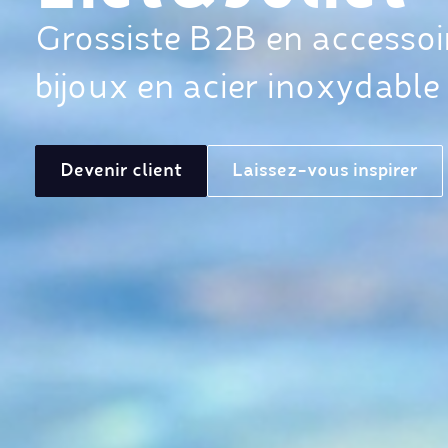
Grossiste B2B en accessoi
bijoux en acier inoxydable
Devenir client
Laissez-vous inspirer