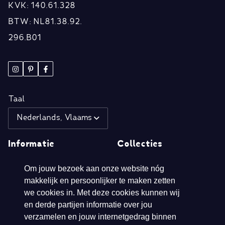
KVK: 140.61.328
BTW: NL81.38.92.
296.B01
Taal
Nederlands, Vlaams
Informatie
Collecties
Om jouw bezoek aan onze website nóg
Over ons
Spring/Summer 2026
makkelijk en persoonlijker te maken zetten
Retailers
Herfst/Winter 2025
we cookies in. Met deze cookies kunnen wij
Disclaimer
Spring/Summer 2025
en derde partijen informatie over jou
verzamelen en jouw internetgedrag binnen
Cookie- en
Autumn/winter 2024