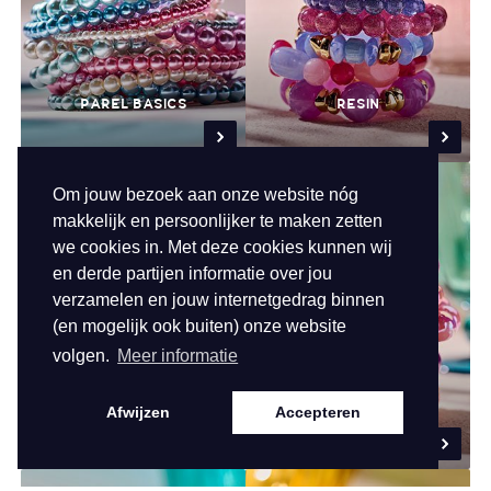
PAREL BASICS
RESIN
Om jouw bezoek aan onze website nóg
makkelijk en persoonlijker te maken zetten
we cookies in. Met deze cookies kunnen wij
en derde partijen informatie over jou
verzamelen en jouw internetgedrag binnen
(en mogelijk ook buiten) onze website
volgen.
Meer informatie
DONUTS
REFLECTIVE BUBBLES
Afwijzen
Accepteren