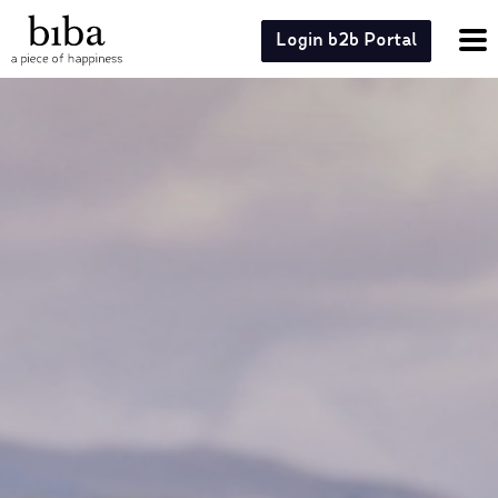
Login b2b Portal