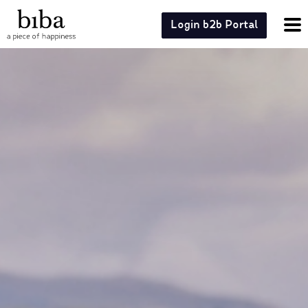
Login b2b Portal