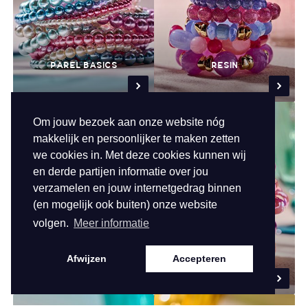
PAREL BASICS
RESIN
Om jouw bezoek aan onze website nóg
makkelijk en persoonlijker te maken zetten
we cookies in. Met deze cookies kunnen wij
en derde partijen informatie over jou
verzamelen en jouw internetgedrag binnen
(en mogelijk ook buiten) onze website
volgen.
Meer informatie
DONUTS
REFLECTIVE BUBBLES
Afwijzen
Accepteren