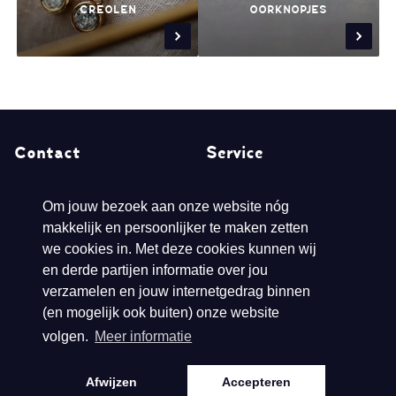
CREOLEN
OORKNOPJES
Contact
Service
Hofdwarsweg 42
Samenwerking
Om jouw bezoek aan onze website nóg
makkelijk en persoonlijker te maken zetten
6161 DD Geleen
Contact
we cookies in. Met deze cookies kunnen wij
T
0031882422001
en derde partijen informatie over jou
E
klantenservice@biba.nl
verzamelen en jouw internetgedrag binnen
(en mogelijk ook buiten) onze website
volgen.
Meer informatie
KVK: 140.61.328
BTW: NL81.38.92.
Afwijzen
Accepteren