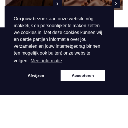
Om jouw bezoek aan onze website nóg
makkelijk en persoonlijker te maken zetten
we cookies in. Met deze cookies kunnen wij
en derde partijen informatie over jou
Contact
Service
verzamelen en jouw internetgedrag binnen
(en mogelijk ook buiten) onze website
Hofdwarsweg 42
Samenwerking
volgen.
Meer informatie
6161 DD Geleen
Contact
T
0031882422001
Afwijzen
Accepteren
E
klantenservice@biba.nl
KVK: 140.61.328
BTW: NL81.38.92.
296.B01