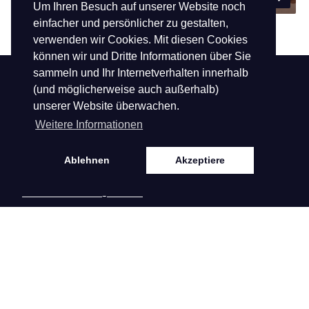
Um Ihren Besuch auf unserer Website noch
einfacher und persönlicher zu gestalten,
verwenden wir Cookies. Mit diesen Cookies
können wir und Dritte Informationen über Sie
sammeln und Ihr Internetverhalten innerhalb
Kontakt
Service
(und möglicherweise auch außerhalb)
unserer Website überwachen.
Weitere Informationen
Hofdwarsweg 42
Zusammenarbeit
6161 DD Geleen
Kontakt
Ablehnen
Akzeptiere
T
0031882422001
E
klantenservice@biba.nl
KVK: 140.61.328
BTW: NL81.38.92.
296.B01